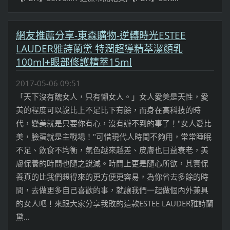
網友推薦分享-東森購物-逆轉時光ESTEE
LAUDER雅詩蘭黛 特潤超導精萃潔顏乳
100ml+眼部修護精萃15ml
2017-05-06 09:51
「天下沒有醜女人，只有懶女人。」女人愛美是天性，愛
美的程度可以說比上不足比下有餘，而身在高科技的時
代，變美就是只要你有心，沒有辦不到的事了！"女人愛比
美，臉蛋就是主戰場！"可惜現代人時間不夠用，常常睡眠
不足、飲食不均衡，氣色越來越差、皮膚也日益衰老，美
膚保養的時間也隨之銳減。時間上更是隨心所欲，其實保
養真的比我們想得來的更方便更容易，為你省去多餘的時
間，去做更多自己喜歡的事，就讓我們一起做個內外兼具
的女人吧！來跟大家分享我敗的這款ESTEE LAUDER雅詩蘭
黛...