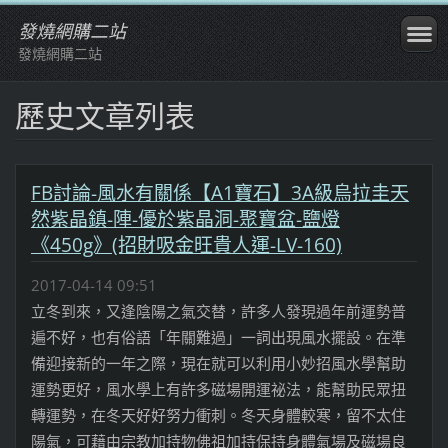
發燒網購二站
發燒網購二站
歷史文章列表
FB討論-風水有關係【A1寶石】3A級烏拉圭天
然紫晶鎮-陣-優於紫晶洞-聚寶盆-鹽燈
《450g》(招財吸金旺貴人運-LV-160)
2017-04-14 09:51
立冬到來，又逢陰陽之氣交替，許多人發現過年前運勢普
遍不好，也有俗語「年關難過」一詞出現風水擺設。在準
備迎接新的一年之際，現在就可以利用小妙招風水學幫助
運勢更好，風水學上有許多磁場開運祕法，能幫助民眾扭
轉運勢，在冬天好好努力衝刺。冬天身體較寒，留不太住
陽氣，可藉由宗教加持物佛祖加持保持身體氣場及磁場良