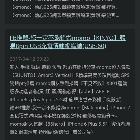
【xmono】動心925純銀單顆美鑽項鍊(黃鑽)那裡買,
【xmono】動心925純銀單顆美鑽項鍊(黃鑽)最便宜,...
FB推薦-您一定不能錯過momo【KINYO】蘋
果8pin USB充電傳輸編織線(USB-60)
2017-04-12 09:23
輸入 手機 號碼 追蹤 位置 部落客開箱分享-momo超人氣款
【SUUNTO】Ambit3 Vertical HR精準高度多項目運動GPS
腕錶ptt推薦-momo網友熱烈搶購【不見不散】X301運動
版多功能音箱(黃-紅-藍)開箱心得【apbs】APPLE
iPhone6s plus-6 plus 5.5吋 施華洛世奇彩鑽手機殼(虎
頭)FB推薦-您一定不能錯過momo【Matchnine】iPhone 7
全包覆式透明鍍膜手機保護殼(透粉)部落客開箱分享-
momo超人氣款【86hero】iPhone 6 Plus 5.5吋 復仇者聯
盟2 鋼鐵浩克 透明硬殼(總代理商公司貨)