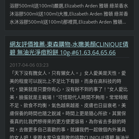
浴膠500ml(送100ml)嚴選,Elizabeth Arden 雅頓 綠茶香水
沐浴膠500ml(送100ml)大推,Elizabeth Arden 雅頓 綠茶香
水沐浴膠500ml(送100ml)那裡買,Elizabeth Arden 雅頓...
網友評價推薦-東森購物-水嫩美顏CLINIQUE倩
碧 無油光淨痘粉餅 10g-#61,63,64,65,66
2017-04-06 03:23
「天下沒有醜女人，只有懶女人。」女人愛美是天性，愛
美的程度可以說比上不足比下有餘，而身在高科技的時
代，變美就是只要你有心，沒有辦不到的事了！"女人愛比
美，臉蛋就是主戰場！"可惜現代人時間不夠用，常常睡眠
不足、飲食不均衡，氣色越來越差、皮膚也日益衰老，美
膚保養的時間也隨之銳減。時間上更是隨心所欲，其實保
養真的比我們想得來的更方便更容易，為你省去多餘的時
間，去做更多自己喜歡的事，就讓我們一起做個內外兼具
的女人吧！來跟大家分享我敗的這款CLINIQUE倩碧 無油光