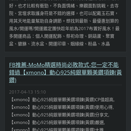
好，也才比較有衝勁，不負面情緒、樂觀面對挑戰，去寺
院、宮壇求取護身符是不錯的選擇，也可以配戴玉石寶，
用其天地能量幫助自身調節。想找到最新、最優惠划算的
風水/開運嗎?開運鑑定團快趁年前為2017布置好風水！最
多開運商品：個人開運配飾、祭祀命理、銅葫蘆、聚寶
盆、貔貅、流水盆、開運印章、姻緣線、粉晶、水晶
FB推薦-MoMo精選時尚必敗款式-您一定不能
錯過【xmono】動心925純銀單顆美鑽項鍊(黃
鑽)
2017-04-13 15:10
【xmono】動心925純銀單顆美鑽項鍊(黃鑽)CP值超高,
【xmono】動心925純銀單顆美鑽項鍊(黃鑽)使用心得,
【xmono】動心925純銀單顆美鑽項鍊(黃鑽)分享文,
【xmono】動心925純銀單顆美鑽項鍊(黃鑽)嚴選,
【xmono】動心925純銀單顆美鑽項鍊(黃鑽)大推,