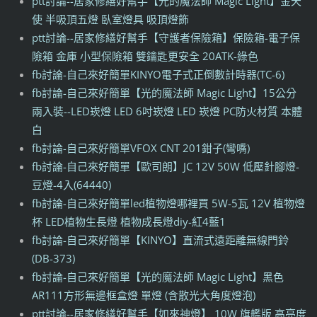
ptt討論--居家修繕好幫手【光的魔法師 Magic Light】金天
使 半吸頂五燈 臥室燈具 吸頂燈飾
ptt討論--居家修繕好幫手【守護者保險箱】保險箱-電子保
險箱 金庫 小型保險箱 雙鑰匙更安全 20ATK-綠色
fb討論-自己來好簡單KINYO電子式正倒數計時器(TC-6)
fb討論-自己來好簡單【光的魔法師 Magic Light】15公分
兩入裝--LED崁燈 LED 6吋崁燈 LED 崁燈 PC防火材質 本體
白
fb討論-自己來好簡單VFOX CNT 201鉗子(彎嘴)
fb討論-自己來好簡單【歐司朗】JC 12V 50W 低壓針腳燈-
豆燈-4入(64440)
fb討論-自己來好簡單led植物燈哪裡買 5W-5瓦 12V 植物燈
杯 LED植物生長燈 植物成長燈diy-紅4藍1
fb討論-自己來好簡單【KINYO】直流式遠距離無線門鈴
(DB-373)
fb討論-自己來好簡單【光的魔法師 Magic Light】黑色
AR111方形無邊框盒燈 單燈 (含散光大角度燈泡)
ptt討論--居家修繕好幫手【如來神燈】 10W 旗艦版 高亮度