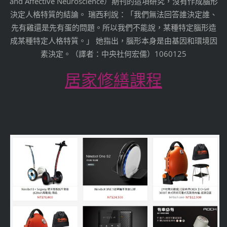
and Affective Neuroscience）期刊的這項研究，沒有作成腦形
決定人格特質的結論。 瑞西利說：「我們無法回答誰決定誰、
先有雞還是先有蛋的問題。所以我們不能說，某種特定腦形造
成某種特定人格特質。」 她指出，腦形本身是由基因和環境因
素決定。（譯者：中央社何宏儒）1060125
居家修繕課程