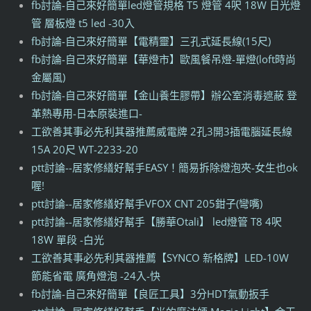
fb討論-自己來好簡單led燈管規格 T5 燈管 4呎 18W 日光燈
管 層板燈 t5 led -30入
fb討論-自己來好簡單【電精靈】三孔式延長線(15尺)
fb討論-自己來好簡單【華燈市】歐風餐吊燈-單燈(loft時尚
金屬風)
fb討論-自己來好簡單【金山養生膠帶】辦公室消毒遮蔽 登
革熱專用-日本原裝進口-
工欲善其事必先利其器推薦威電牌 2孔3開3插電腦延長線
15A 20尺 WT-2233-20
ptt討論--居家修繕好幫手EASY！簡易拆除燈泡夾-女生也ok
喔!
ptt討論--居家修繕好幫手VFOX CNT 205鉗子(彎嘴)
ptt討論--居家修繕好幫手【勝華Otali】 led燈管 T8 4呎
18W 單段 -白光
工欲善其事必先利其器推薦【SYNCO 新格牌】LED-10W
節能省電 廣角燈泡 -24入-快
fb討論-自己來好簡單【良匠工具】3分HDT氣動扳手