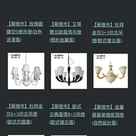
【華燈市】玫瑰園
【華燈市】艾蒂
【華燈市】杜拜
鏤空6燈吊燈(白色
爾北歐風情吊燈
金莎3+3仿古吊
浪漫風)
(簡約金屬風)
燈(歐式復古風)
【華燈市】杜拜金
【華燈市】歐式
【華燈市】金屬
莎6+3仿古吊燈
古典風情8+3吊燈
藤蔓單燈吸頂燈
(歐式花園風)
(歐式復古風)
(自然設計風)