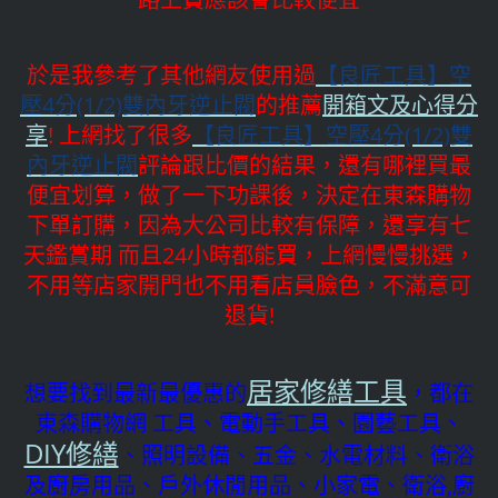
於是我參考了其他網友使用過
【良匠工具】空
壓4分(1/2)雙內牙逆止閥
的推薦
開箱文及心得分
享
! 上網找了很多
【良匠工具】空壓4分(1/2)雙
內牙逆止閥
評論跟比價的結果，還有哪裡買最
便宜划算，做了一下功課後，決定在東森購物
下單訂購，因為大公司比較有保障，還享有七
天鑑賞期 而且24小時都能買，上網慢慢挑選，
不用等店家開門也不用看店員臉色，不滿意可
退貨!
居家修繕工具
想要找到最新最優惠的
，都在
東森購物網 工具、電動手工具、園藝工具、
DIY修繕
、照明設備、五金、水電材料、衛浴
及廚房用品、戶外休閒用品、小家電、衛浴,廚