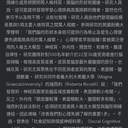
情緒化或思想開明等人格特質，跟腦的形狀有關連。研究人員
說，這可能提供發現早發心理疾病高風險群的機會，當然也代
表可予以及時干預。 法新社報導，研究人員說他們發現腦結構
差異與5項主要人格特質之間驚人相關。 參與研究的英國劍橋大
學聲明：「我們腦的形狀本身就可提供行為舉止及發生心理健
康失調風險高低的驚人線索。」 心理學家早就組織1套被廣泛使
用的人格五大模型：神經質、外向性、開放性、和善性、嚴謹
自律性。 研究團隊針對500名年齡介於22至36歲受測者進行腦
部掃瞄，檢視其皮質差異。皮質是腦部最外層皺摺的部分，也
稱灰質。研究尤其聚焦在不同受測者皮質的厚度、表面積、皺
摺數量。 研究共同作者義大利大希臘大學（Magna
GraeciaUniversity）的瑞西利（Roberta Riccelli）說：「我們
發現到，神經質跟某些腦區域皮層較厚、表面積較小有關。」
反之，外向性「跟皮層較薄、表面積較大、皺摺較多有關」。
瑞西利告訴法新社，這項研究首度將人格五大模型與腦形明確
連結，因此堪稱「改善我們對心理失調了解的重要1步」。 不
過，發表在「社會認知與情感神經科學」（Social Cognitive