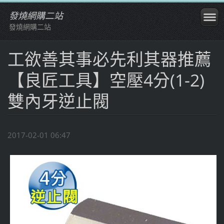
發燒網購二站
發燒網購二站
工欲善其事必先利其器推薦
【良匠工具】空壓4分(1-2)
雙內牙逆止閥
2017-02-01 06:47