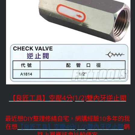
【良匠工具】空壓4分(1/2)雙內牙逆止閥
最近想DIY整理修繕自宅，網購經驗10多年的我
在想
【良匠工具】空壓4分(1/2)雙內牙逆止閥
網
路上買應該會比較便宜