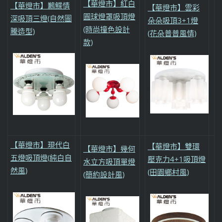
【華燈市】紅白
【華燈市】鶼鰈情
【華燈市】雲彩
圓球燈罩吸頂燈
深吸頂三燈(自然圖
朵朵吸頂3+1燈
(時尚撞色設計
騰造型)
(花朵普普風情)
款)
【華燈市】現代白
【華燈市】雙環
【華燈市】幾何
五燈吸頂燈(純白自
壓克力4+1吸頂燈
水立方吸頂單燈
然風)
(田園鄉村風)
(簡約設計風)