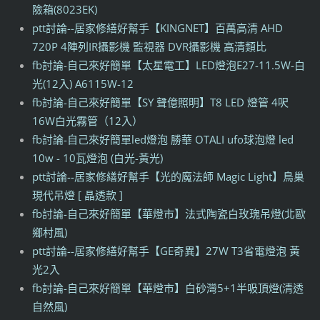
險箱(8023EK)
ptt討論--居家修繕好幫手【KINGNET】百萬高清 AHD
720P 4陣列IR攝影機 監視器 DVR攝影機 高清類比
fb討論-自己來好簡單【太星電工】LED燈泡E27-11.5W-白
光(12入) A6115W-12
fb討論-自己來好簡單【SY 聲億照明】T8 LED 燈管 4呎
16W白光霧管（12入）
fb討論-自己來好簡單led燈泡 勝華 OTALI ufo球泡燈 led
10w - 10瓦燈泡 (白光-黃光)
ptt討論--居家修繕好幫手【光的魔法師 Magic Light】鳥巢
現代吊燈 [ 晶透款 ]
fb討論-自己來好簡單【華燈市】法式陶瓷白玫瑰吊燈(北歐
鄉村風)
ptt討論--居家修繕好幫手【GE奇異】27W T3省電燈泡 黃
光2入
fb討論-自己來好簡單【華燈市】白砂灣5+1半吸頂燈(清透
自然風)