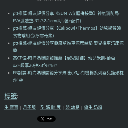
ptt推薦-網友評價分享《SUNTA立體拼接墊》神氣消防局-
EVA遊戲墊-32-32-1cm(4片裝+配件)
ptt推薦-網友評價分享【Calibowl+Thermos】幼兒學習碗
食物罐組合(冰雪奇緣)
ptt推薦-網友評價分享亞麻草推車涼席坐墊 嬰兒推車汽座涼
墊
高CP值-時尚媽咪開箱推薦【寵兒餅舖】幼兒米餅-葡萄
x2+超厚20抽x3包@E@
FB討論-時尚媽咪開箱分享媽咪小站-有機棉系列嬰兒護頭枕
@1@
標籤
:
生 寶寶
|
月子服
|
孕 媽 咪 展
|
嬰 幼兒
|
優生 奶粉