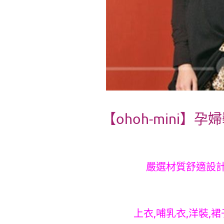
【ohoh-mini
嚴選材質舒適設
上衣,哺乳衣,洋裝,裙