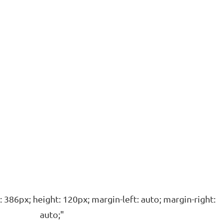
h: 386px; height: 120px; margin-left: auto; margin-right:
auto;"