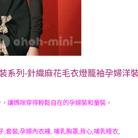
】孕婦裝系列-針織麻花毛衣燈籠袖孕婦洋
計，讓媽咪穿得輕鬆自在的孕婦裝和童裝，
子,套裝,孕婦內衣褲, 哺乳胸罩,背心,哺乳睡衣,