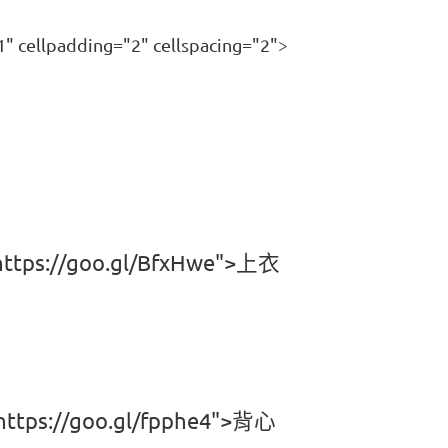
" cellpadding="2" cellspacing="2">
https://goo.gl/BfxHwe">上衣
https://goo.gl/fpphe4">背心