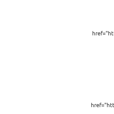
href="h
href="h