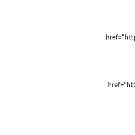
href="h
href="h