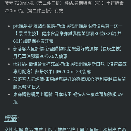
酵素 720ml/瓶（第二件三折）評估,暑期特惠【熊 】土行酵素
720ml/瓶（第二件三折）有效
ptt推薦-網友熱烈搶購-新蛋購物網推薦限時優惠買一送一
【 景岳生技】 健康食品樂亦纖乳酸菌膠囊30粒(X2盒) 共
60粒加贈保亦康牙膏
部落客人氣評價-新蛋購物網給您最好的選擇【長庚生技】
月見草油膠囊90粒X6入優惠
fb討論- 最佳營養補充品-新蛋購物網推薦新口味【倍速癌症
專用配方】熱帶水果口味200ml-24瓶-箱
部落客人氣評價-東森給您最好的選擇UDR 專利蔓越莓益菌
膠原粉30日入
東森購物網馬上體驗-日本味王 暢快人生覆盆莓加強版 x9
瓶
標籤
:
女性 保健 食品 推薦
|
鈣片 推薦品牌
|
嬰兒 氣喘
|
松樹皮 白藜