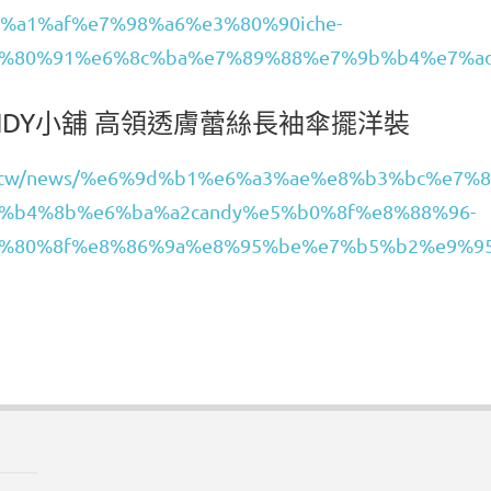
a1%af%e7%98%a6%e3%80%90iche-
%80%91%e6%8c%ba%e7%89%88%e7%9b%b4%e7%a
NDY小舖 高領透膚蕾絲長袖傘擺洋裝
ode.tw/news/%e6%9d%b1%e6%a3%ae%e8%b3%bc%e7%8
%b4%8b%e6%ba%a2candy%e5%b0%8f%e8%88%96-
%80%8f%e8%86%9a%e8%95%be%e7%b5%b2%e9%9