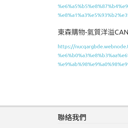
%e6%a5%b5%e8%87%b4%e9%
%e8%a1%a3%e5%93%b2%e3
東森購物-氣質洋溢CA
https://nucqargbde.webn
%e6%b0%a3%e8%b3%aa%e6
%e9%ab%98%e9%a0%98%e9
聯絡我們