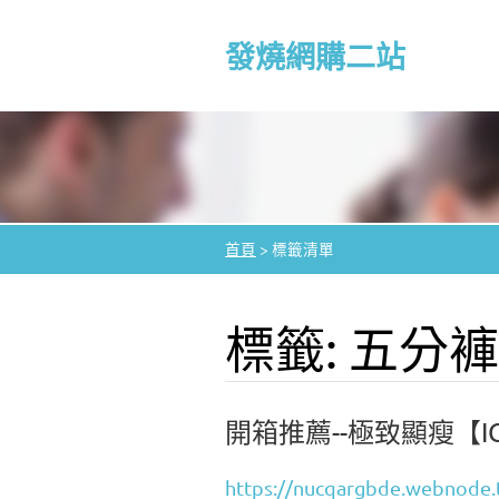
發燒網購二站
首頁
>
標籤清單
標籤: 五分褲
開箱推薦--極致顯瘦【I
https://nucqargbde.webn