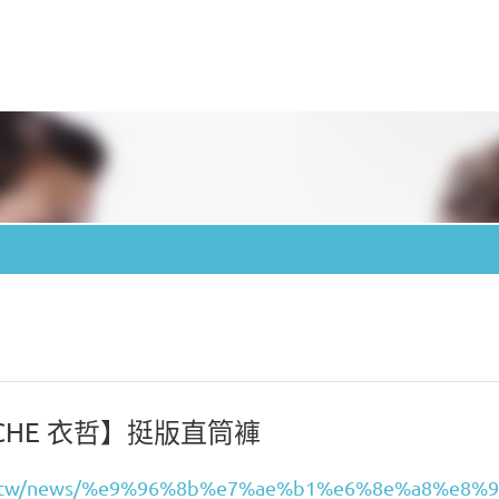
CHE 衣哲】挺版直筒褲
ode.tw/news/%e9%96%8b%e7%ae%b1%e6%8e%a8%e8%9