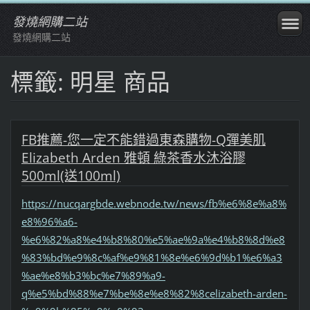
發燒網購二站
發燒網購二站
標籤: 明星 商品
FB推薦-您一定不能錯過東森購物-Q彈美肌
Elizabeth Arden 雅頓 綠茶香水沐浴膠
500ml(送100ml)
https://nucqargbde.webnode.tw/news/fb%e6%8e%a8%
e8%96%a6-
%e6%82%a8%e4%b8%80%e5%ae%9a%e4%b8%8d%e8
%83%bd%e9%8c%af%e9%81%8e%e6%9d%b1%e6%a3
%ae%e8%b3%bc%e7%89%a9-
q%e5%bd%88%e7%be%8e%e8%82%8celizabeth-arden-