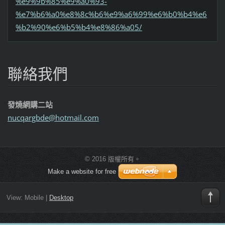
%e9%9b%85%e9%a0%93-
%e7%b6%a0%e8%8c%b6%e9%a6%99%e6%b0%b4%e6
%b2%90%e6%b5%b4%e8%86%a05/
聯絡我們
發燒網購二站
nucqargb
de@hotma
il.com
© 2016 版權所有。
Make a website for free
View:
Mobile
|
Desktop