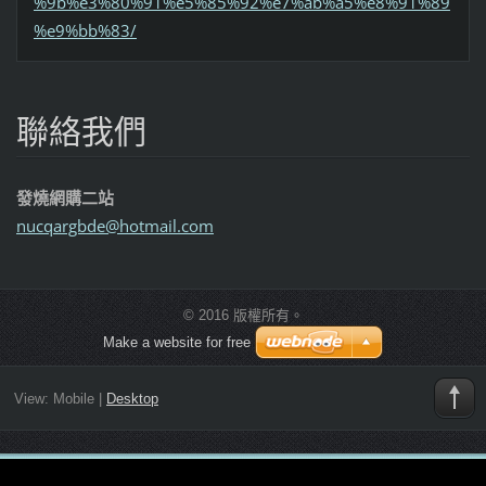
%9b%e3%80%91%e5%85%92%e7%ab%a5%e8%91%89
%e9%bb%83/
聯絡我們
發燒網購二站
nucqargb
de@hotma
il.com
© 2016 版權所有。
Make a website for free
View:
Mobile
|
Desktop