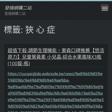
發燒網購二站
發燒網購二站
標籤: 狹 心 症
超值下殺-調節生理機能，東森口碑推薦【悠活
原力】兒童葉黃素 小兒晶-綜合水果風味X3瓶
(100錠-瓶)
https://nucqargbde.webnode.tw/news/%e8%b6%85%e
5%80%bc%e4%b8%8b%e6%ae%ba-
%e8%aa%bf%e7%af%80%e7%94%9f%e7%90%86%e6%
a9%9f%e8%83%bd%ef%bc%8c%e6%9d%b1%e6%a3%a
e%e5%8f%a3%e7%a2%91%e6%8e%a8%e8%96%a6%e3
%80%90%e6%82%a0%e6%b4%bb%e5%8e%9f%e5%8a